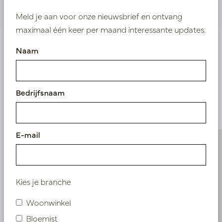
Nieuw? Registreer hier
Meld je aan voor onze nieuwsbrief en ontvang
maximaal één keer per maand interessante updates.
Naam
Vergelijkbare
Bedrijfsnaam
producten
E-mail
Kies je branche
Woonwinkel
Bloemist