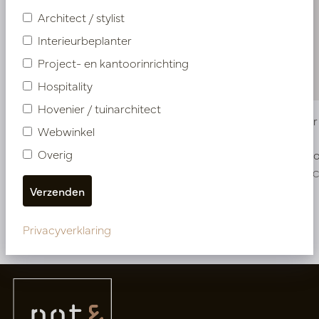
Architect / stylist
Interieurbeplanter
Project- en kantoorinrichting
Hospitality
Hovenier / tuinarchitect
Pot Rover Beige D34 H97
Pot Rover
Webwinkel
Overig
Op voorraad
Op voo
PV84.1904EC
PV84.1902E
Meer van Potten
Privacyverklaring