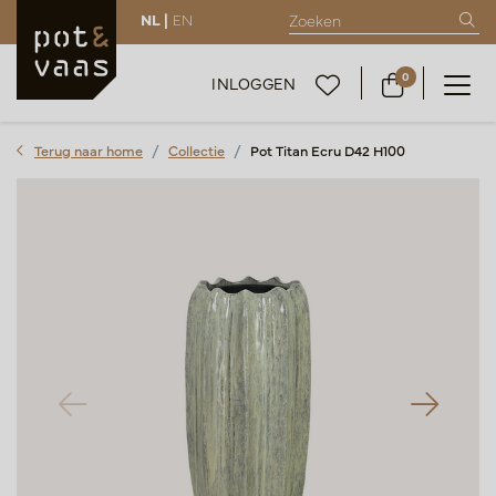
NL |
EN
0
INLOGGEN
Terug naar home
Collectie
Pot Titan Ecru D42 H100