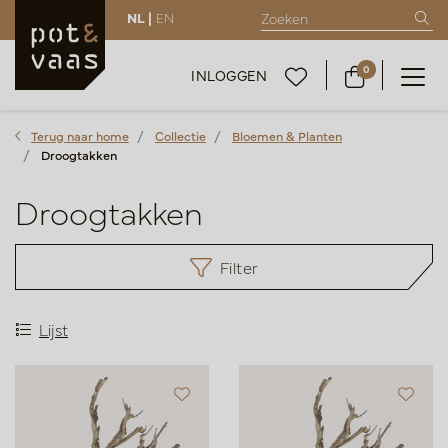
NL |
EN
0
INLOGGEN
Terug naar home
Collectie
Bloemen & Planten
Droogtakken
Droogtakken
Filter
Lijst