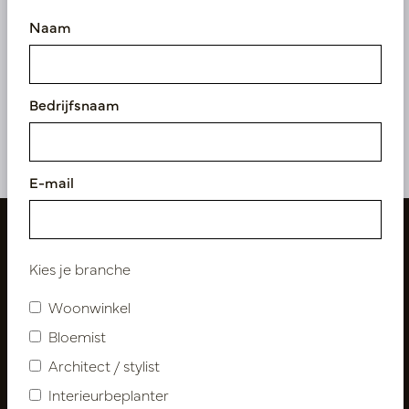
Naam
Perentak XL L180 /210 -
Perentak L L180 /210 -
Dikke Stam
Dunne stam
Op voorraad
Op voorraad
Bedrijfsnaam
PEER-XL
PEER-L
E-mail
Kies je branche
Woonwinkel
Bloemist
Architect / stylist
Interieurbeplanter
Volg ons