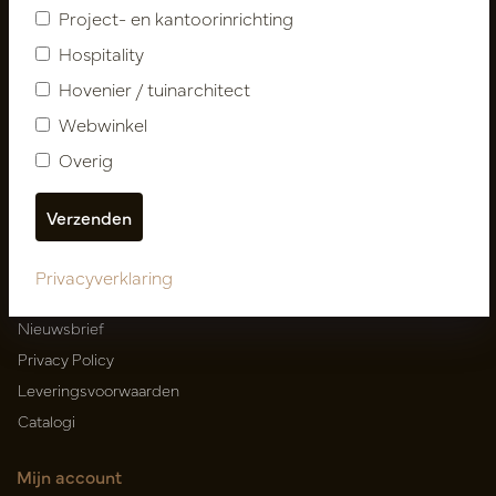
Project- en kantoorinrichting
Hospitality
Hovenier / tuinarchitect
Nieuwsbrief
Webwinkel
Abonneer
Overig
Klantenservice
Contact
Privacyverklaring
Over ons
Nieuwsbrief
Privacy Policy
Leveringsvoorwaarden
Catalogi
Mijn account