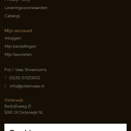
Leveringsvoorwaarden
Catalogi
Mijn account
Inloggen
Mijn bestellingen
Mijn favorieten
Pot
&
Vaas Showrooms
T
00(31)-13 5213002
E
info@potenvaas.nl
Oisterwijk
Bedrijfsweg 21
5061 JX Oisterwijk NL
Openingstijden