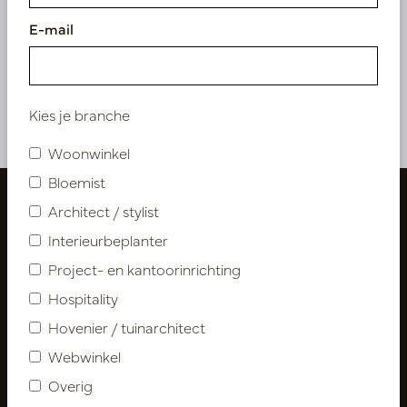
Bedrijfsweg 21
5061 JX Oisterwijk
E-mail
00(31)-13 5213002
Kies je branche
Woonwinkel
Bloemist
Architect / stylist
Interieurbeplanter
Project- en kantoorinrichting
Hospitality
Hovenier / tuinarchitect
Webwinkel
Overig