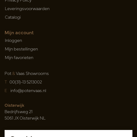
Leveringsvoorwaarden
Catalogi
Mijn account
Inloggen
Mijn bestellingen
Mijn favorieten
Pot
&
Vaas Showrooms
T
00(31)-13 5213002
E
info@potenvaas.nl
Oisterwijk
Bedrijfsweg 21
5061 JX Oisterwijk NL
Openingstijden