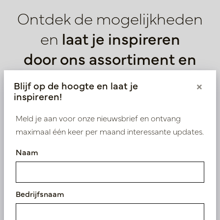
Ontdek de mogelijkheden
en
laat je inspireren
door ons assortiment en
deskundig advies.
Blijf op de hoogte en laat je
×
inspireren!
Meld je aan voor onze nieuwsbrief en ontvang
maximaal één keer per maand interessante updates.
Openingstijden
Naam
Maandag t/m vrijdag 09.00-17.00 uur
(uitsluitend op afspraak)
Bedrijfsnaam
Adres