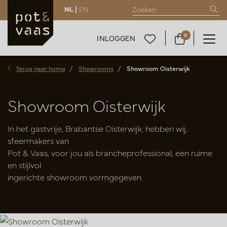
NL |
EN
0
INLOGGEN
Terug naar home
Showrooms
Showroom Oisterwijk
Showroom Oisterwijk
In het gastvrije, Brabantse Oisterwijk, hebben wij,
sfeermakers van
Pot & Vaas, voor jou als brancheprofessional, een ruime
en stijlvol
ingerichte showroom vormgegeven.