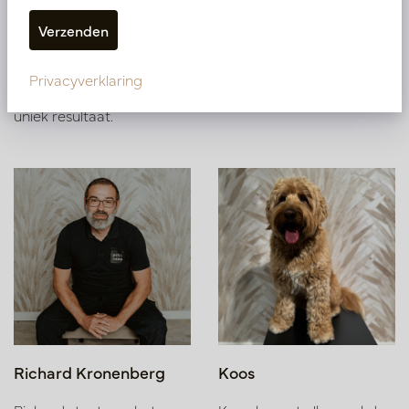
met oog voor detail en
perfectionisme. Haar
passie voor bloemen en
haar originele benadering
Privacyverklaring
zorgen telkens voor een
uniek resultaat.
Richard Kronenberg
Koos