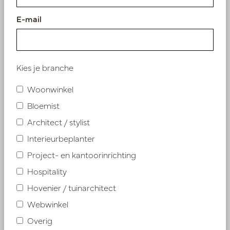
humorvol vervult zij haar
taken. ‘Stylen is m’n passie.’
E-mail
Kies je branche
Woonwinkel
Bloemist
Architect / stylist
Interieurbeplanter
Project- en kantoorinrichting
Marieke van de Leest -
Kelly van Ijsendoorn
Hospitality
Kurvers
Hovenier / tuinarchitect
Marieke creëert
Webwinkel
verrassende
Overig
bloemarrangementen