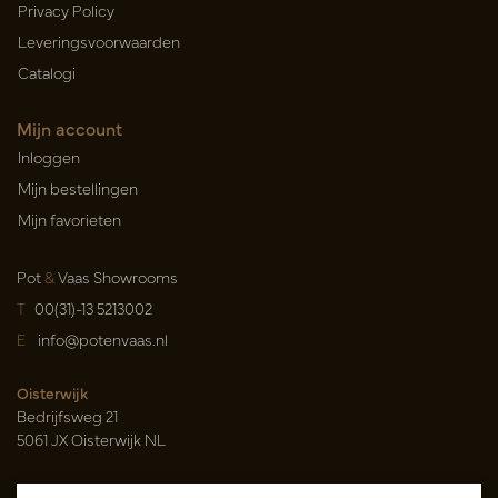
Privacy Policy
Leveringsvoorwaarden
Catalogi
Mijn account
Inloggen
Mijn bestellingen
Mijn favorieten
Pot
&
Vaas Showrooms
T
00(31)-13 5213002
E
info@potenvaas.nl
Oisterwijk
Bedrijfsweg 21
5061 JX Oisterwijk NL
Openingstijden