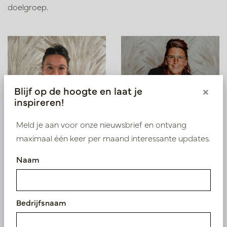
doelgroep.
Blijf op de hoogte en laat je
×
inspireren!
Meld je aan voor onze nieuwsbrief en ontvang
maximaal één keer per maand interessante updates.
Darilyn-Jill van den
Noortje Vaes
Naam
Bersselaar
Bij Noortje weet je waar je
aan toe bent. Op deze
harde werker, die aan één
Bedrijfsnaam
woord genoeg heeft, kun
je bouwen. Toegewijd en