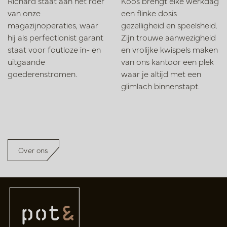
Richard staat aan het roer
Koos brengt elke werkdag
van onze
een flinke dosis
magazijnoperaties, waar
gezelligheid en speelsheid.
hij als perfectionist garant
Zijn trouwe aanwezigheid
staat voor foutloze in- en
en vrolijke kwispels maken
uitgaande
van ons kantoor een plek
goederenstromen.
waar je altijd met een
glimlach binnenstapt.
Over ons