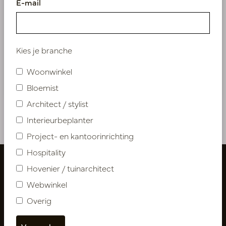
E-mail
Download de catalogus en ontdek een
inspirerende selectie van onze maatwerk
projecten.
Kies je branche
Download digitale catalogus
Woonwinkel
Bloemist
Architect / stylist
Interieurbeplanter
Project- en kantoorinrichting
Hospitality
Hovenier / tuinarchitect
Webwinkel
Overig