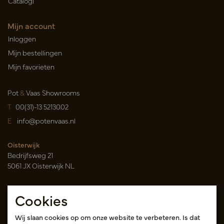
Catalogi
Mijn account
Inloggen
Mijn bestellingen
Mijn favorieten
Pot
&
Vaas Showrooms
T
00(31)-13 5213002
E
info@potenvaas.nl
Oisterwijk
Bedrijfsweg 21
5061 JX Oisterwijk NL
Openingstijden
Cookies
Maandag t/m vrijdag 09.00-17.00 uur
(uitsluitend op afspraak)
Wij slaan cookies op om onze website te verbeteren. Is dat