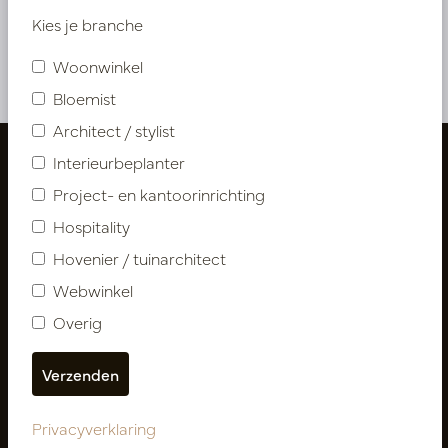
Op voorraad
Kies je branche
PV50.613153
Woonwinkel
Bloemist
Architect / stylist
Interieurbeplanter
Project- en kantoorinrichting
Hospitality
Hovenier / tuinarchitect
Webwinkel
Overig
Volg ons
Privacyverklaring
Nieuwsbrief