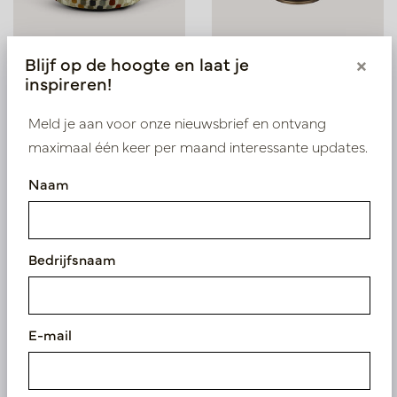
Blijf op de hoogte en laat je
Poef Himeji Multi D44 H47
Bijzettafel Force Groen
×
inspireren!
D50 H28
Op voorraad
Op voorraad
Meld je aan voor onze nieuwsbrief en ontvang
LN88.POEFHIMEJI
PV11.11081519
maximaal één keer per maand interessante updates.
Naam
Bedrijfsnaam
E-mail
Kruk Langhaar Grijs B35