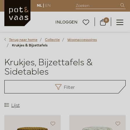
NL |
EN
0
INLOGGEN
Terug naar home
Collectie
Woonaccessoires
Krukjes & Bijzettafels
Krukjes, Bijzettafels &
Sidetables
Filter
Lijst