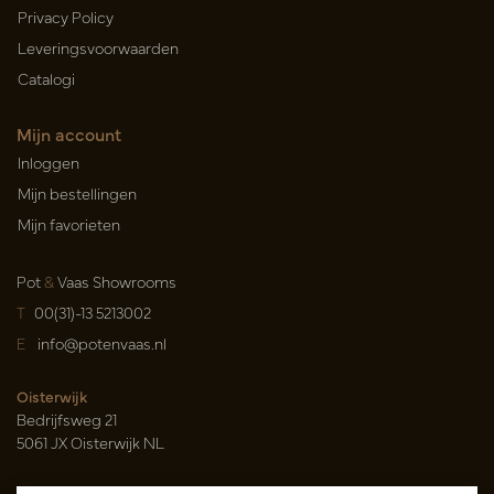
Privacy Policy
Leveringsvoorwaarden
Catalogi
Mijn account
Inloggen
Mijn bestellingen
Mijn favorieten
Pot
&
Vaas Showrooms
T
00(31)-13 5213002
E
info@potenvaas.nl
Oisterwijk
Bedrijfsweg 21
5061 JX Oisterwijk NL
Openingstijden