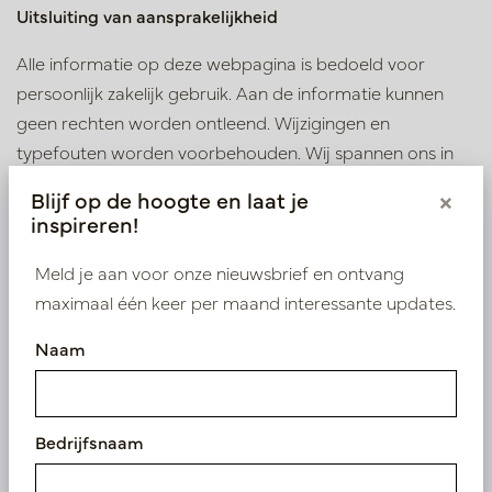
Uitsluiting van aansprakelijkheid
Alle informatie op deze webpagina is bedoeld voor
persoonlijk zakelijk gebruik. Aan de informatie kunnen
geen rechten worden ontleend. Wijzigingen en
typefouten worden voorbehouden. Wij spannen ons in
om de informatie op deze webpagina zo volledig en
Blijf op de hoogte en laat je
×
nauwkeurig mogelijk te laten zijn. Mogelijke verwijzingen
inspireren!
naar websites die niet door Pot & Vaas worden
onderhouden zijn louter ter informatie van de bezoeker
Meld je aan voor onze nieuwsbrief en ontvang
opgenomen. Elke aansprakelijkheid met betrekking tot
maximaal één keer per maand interessante updates.
deze websites wordt afgewezen.
Naam
Beschikbaarheid
De informatie en aanbevelingen op deze website kunnen
Bedrijfsnaam
zonder voorafgaande waarschuwing of kennisgeving
worden gewijzigd. Wij spannen ons in om deze