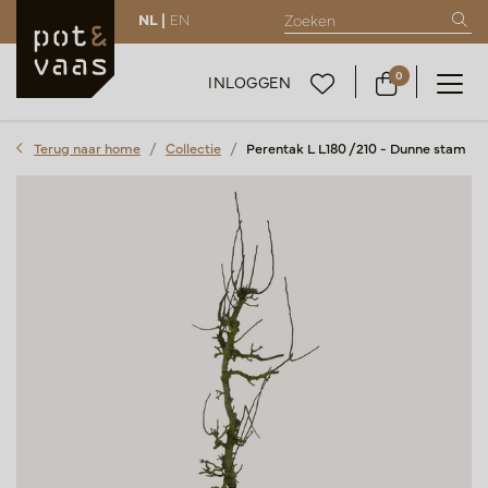
NL |
EN
0
INLOGGEN
Terug naar home
Collectie
Perentak L L180 /210 - Dunne stam