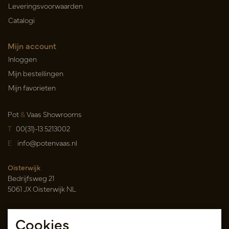
Leveringsvoorwaarden
Catalogi
Mijn account
Inloggen
Mijn bestellingen
Mijn favorieten
Pot
&
Vaas Showrooms
T
00(31)-13 5213002
E
info@potenvaas.nl
Oisterwijk
Bedrijfsweg 21
5061 JX Oisterwijk NL
Openingstijden
Cookies
Maandag t/m vrijdag 09.00-17.00 uur