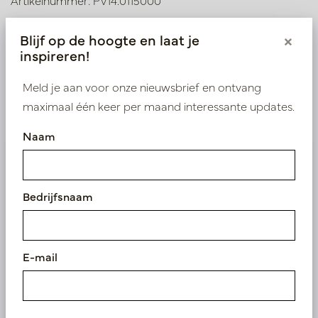
Artikelnummer: PV14.0115000
Blijf op de hoogte en laat je
×
inspireren!
Symbolen index
Meld je aan voor onze nieuwsbrief en ontvang
Product specificaties
maximaal één keer per maand interessante updates.
Naam
Wij leveren enkel B2B
Log in als zakelijke klant om direct toegang te
Bedrijfsnaam
krijgen tot onze exclusieve prijzen.
Bestaande klant? Log hier in
E-mail
Nieuw? Registreer hier