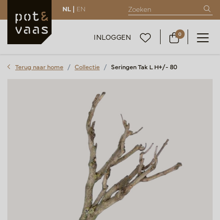
NL |
EN
0
INLOGGEN
Terug naar home
Collectie
Seringen Tak L H+/- 80