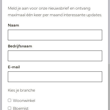
Nieuw? Registreer hier
Meld je aan voor onze nieuwsbrief en ontvang
maximaal één keer per maand interessante updates.
Naam
Vergelijkbare
Bedrijfsnaam
producten
E-mail
Kies je branche
Woonwinkel
Bloemist