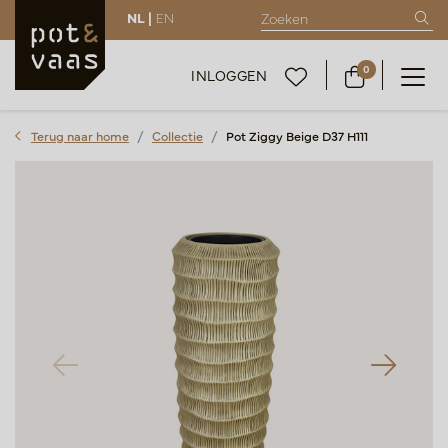
NL |
EN
0
INLOGGEN
Terug naar home
Collectie
Pot Ziggy Beige D37 H111