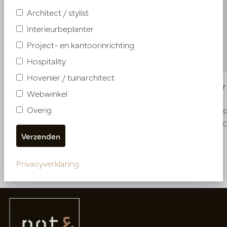
Architect / stylist
Interieurbeplanter
Project- en kantoorinrichting
Hospitality
Hovenier / tuinarchitect
Pot Rover Beige D34 H97
Pot Rover
Webwinkel
Overig
Op voorraad
Op voo
PV84.1904EC
PV84.1902E
Meer van Potten
Privacyverklaring