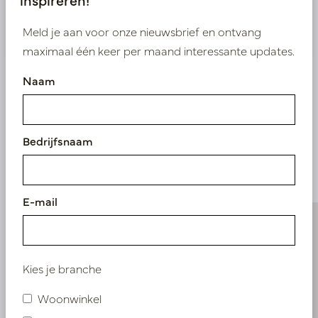
Nieuw? Registreer hier
Meld je aan voor onze nieuwsbrief en ontvang
maximaal één keer per maand interessante updates.
Naam
Vergelijkbare
Bedrijfsnaam
producten
E-mail
Kies je branche
Woonwinkel