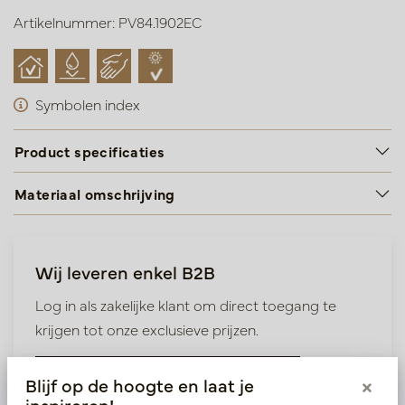
Artikelnummer: PV84.1902EC
Symbolen index
Product specificaties
Materiaal omschrijving
Wij leveren enkel B2B
Log in als zakelijke klant om direct toegang te
krijgen tot onze exclusieve prijzen.
Bestaande klant? Log hier in
Blijf op de hoogte en laat je
×
inspireren!