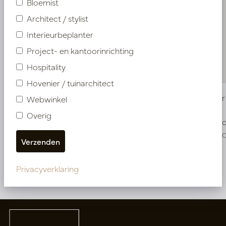
Bloemist
Architect / stylist
Interieurbeplanter
Project- en kantoorinrichting
Hospitality
Hovenier / tuinarchitect
Pot Rover Coal D34 H97
Pot Rover
Webwinkel
Overig
Op voorraad
Op voo
PV84.1904CO
PV84.1902C
Privacyverklaring
Meer van Potten