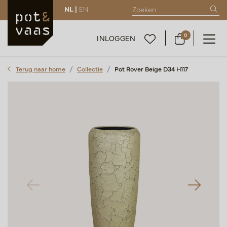
NL |
EN
0
INLOGGEN
Terug naar home
Collectie
Pot Rover Beige D34 H117