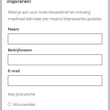
inspireren!
Bestaande klant? Log hier in
Meld je aan voor onze nieuwsbrief en ontvang
maximaal één keer per maand interessante updates.
Nieuw? Registreer hier
Naam
Bedrijfsnaam
Vergelijkbare producten
E-mail
Kies je branche
Woonwinkel