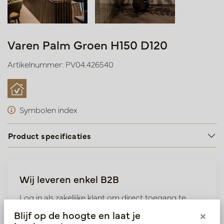
Varen Palm Groen H150 D120
Artikelnummer: PV04.426540
Symbolen index
Product specificaties
Wij leveren enkel B2B
Log in als zakelijke klant om direct toegang te
krijgen tot onze exclusieve prijzen.
Blijf op de hoogte en laat je
×