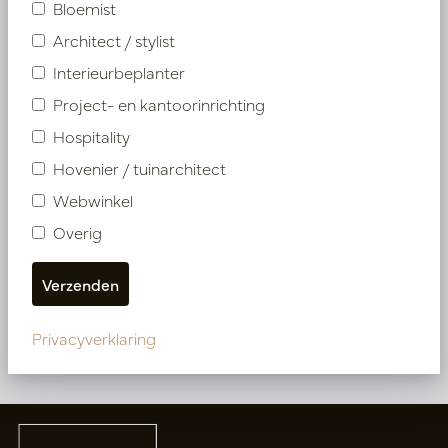
Bloemist
Architect / stylist
Interieurbeplanter
Project- en kantoorinrichting
Hospitality
Hovenier / tuinarchitect
Webwinkel
Kentia Palm Groen H190 D120
Overig
Op voorraad
PV17.4175119
Privacyverklaring
Meer van Kunstplanten