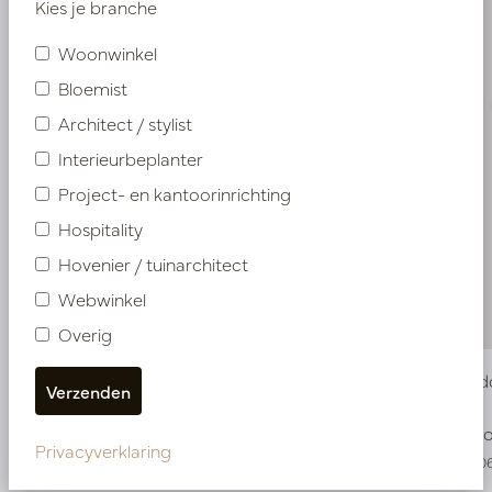
Kies je branche
Woonwinkel
Bloemist
Architect / stylist
Interieurbeplanter
Project- en kantoorinrichting
Hospitality
Hovenier / tuinarchitect
Webwinkel
Overig
Chamaedorea Palm Groen H120 D70
Chamaedo
Op voorraad
Op voo
Privacyverklaring
PV04.424905
PV04.42490