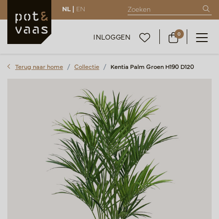
NL |
EN
0
INLOGGEN
Terug naar home
Collectie
Kentia Palm Groen H190 D120