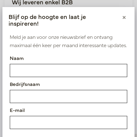
Wij leveren enkel B2B
Log in als zakelijke klant om direct toegang te
Blijf op de hoogte en laat je
×
krijgen tot onze exclusieve prijzen.
inspireren!
Meld je aan voor onze nieuwsbrief en ontvang
Bestaande klant? Log hier in
maximaal één keer per maand interessante updates.
Nieuw? Registreer hier
Naam
Bedrijfsnaam
Vergelijkbare
E-mail
producten