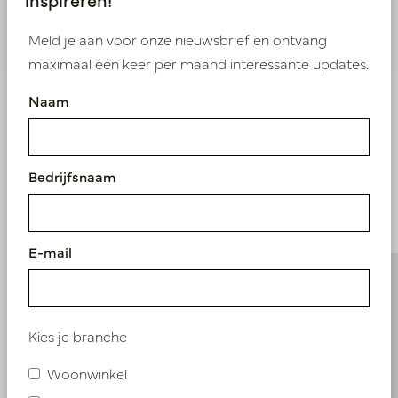
Nieuw? Registreer hier
Meld je aan voor onze nieuwsbrief en ontvang
maximaal één keer per maand interessante updates.
Naam
Vergelijkbare
Bedrijfsnaam
producten
E-mail
Kies je branche
Woonwinkel