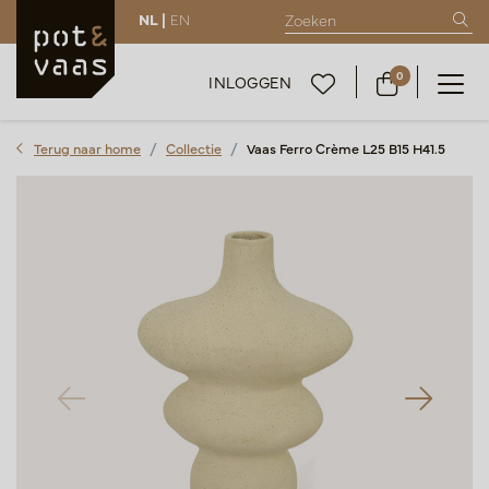
NL |
EN
0
INLOGGEN
Terug naar home
Collectie
Vaas Ferro Crème L25 B15 H41.5