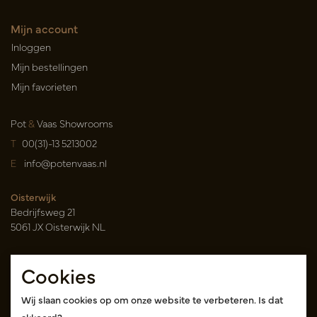
Mijn account
Inloggen
Mijn bestellingen
Mijn favorieten
Pot
&
Vaas Showrooms
T
00(31)-13 5213002
E
info@potenvaas.nl
Oisterwijk
Bedrijfsweg 21
5061 JX Oisterwijk NL
Openingstijden
Cookies
Maandag t/m vrijdag 09.00-17.00 uur
(uitsluitend op afspraak)
Wij slaan cookies op om onze website te verbeteren. Is dat