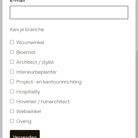
Vergelijkbare
Kies je branche
producten
Woonwinkel
Bloemist
Architect / stylist
Interieurbeplanter
Project- en kantoorinrichting
Hospitality
Hovenier / tuinarchitect
Webwinkel
Overig