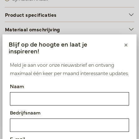
Product specificaties
Materiaal omschrijving
Blijf op de hoogte en laat je
×
inspireren!
Wij leveren enkel B2B
Meld je aan voor onze nieuwsbrief en ontvang
Log in als zakelijke klant om direct toegang te
maximaal één keer per maand interessante updates.
krijgen tot onze exclusieve prijzen.
Naam
Bestaande klant? Log hier in
Nieuw? Registreer hier
Bedrijfsnaam
E-mail