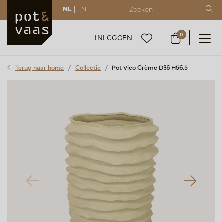
NL |
EN
0
INLOGGEN
Terug naar home
Collectie
Pot Vico Crème D36 H56.5