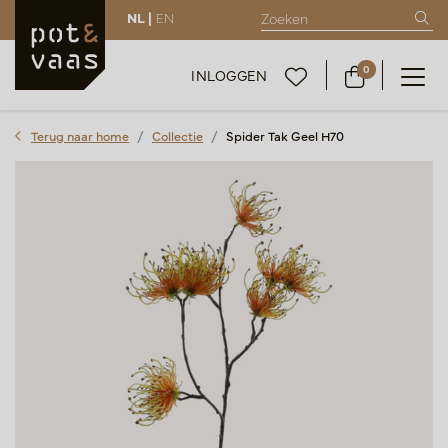
NL |
EN
0
INLOGGEN
Terug naar home
Collectie
Spider Tak Geel H70