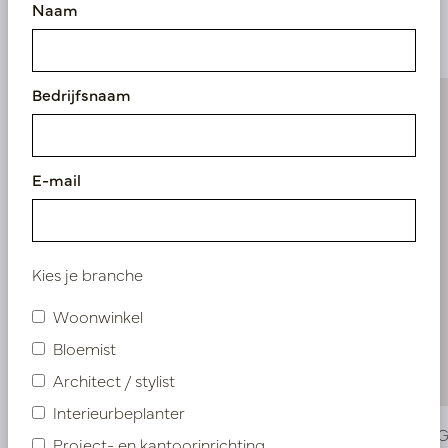
Naam
producten
Bedrijfsnaam
E-mail
Kies je branche
Woonwinkel
Bloemist
Architect / stylist
Interieurbeplanter
Craspedia Tak Geel H83
Gloriosa 
Project- en kantoorinrichting