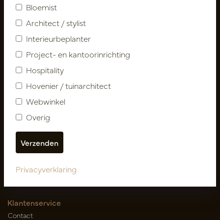
Bloemist
Architect / stylist
Interieurbeplanter
Project- en kantoorinrichting
Hospitality
Hovenier / tuinarchitect
Volg ons
Webwinkel
Overig
Nieuwsbrief
Abonneer
Privacyverklaring
Klantenservice
Contact