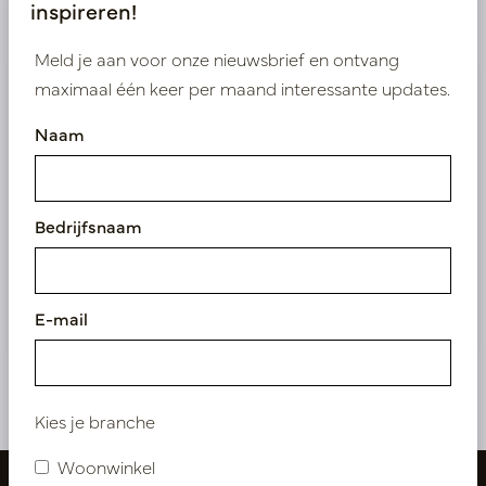
inspireren!
Product specificaties
Meld je aan voor onze nieuwsbrief en ontvang
maximaal één keer per maand interessante updates.
Wij leveren enkel B2B
Naam
Log in als zakelijke klant om direct toegang te
krijgen tot onze exclusieve prijzen.
Bedrijfsnaam
Bestaande klant? Log hier in
Nieuw? Registreer hier
E-mail
Kies je branche
Woonwinkel