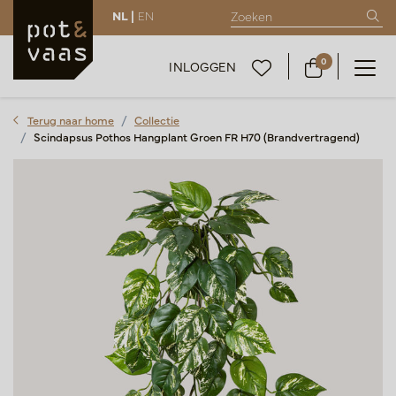
NL |
EN
0
INLOGGEN
Terug naar home
Collectie
Scindapsus Pothos Hangplant Groen FR H70 (Brandvertragend)