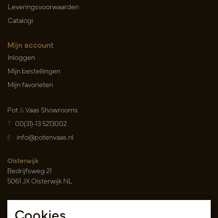
Leveringsvoorwaarden
Catalogi
Mijn account
Inloggen
Mijn bestellingen
Mijn favorieten
Pot
&
Vaas Showrooms
T
00(31)-13 5213002
E
info@potenvaas.nl
Oisterwijk
Bedrijfsweg 21
5061 JX Oisterwijk NL
Openingstijden
Cookies
Maandag t/m vrijdag 09.00-17.00 uur