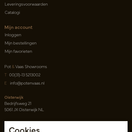
Leveringsvoorwaarden
Catalogi
Mijn account
Inloggen
Mijn bestellingen
Mijn favorieten
Pot
&
Vaas Showrooms
T
00(31)-13 5213002
E
info@potenvaas.nl
Oisterwijk
Bedrijfsweg 21
5061 JX Oisterwijk NL
Openingstijden
Cookies
Maandag t/m vrijdag 09.00-17.00 uur