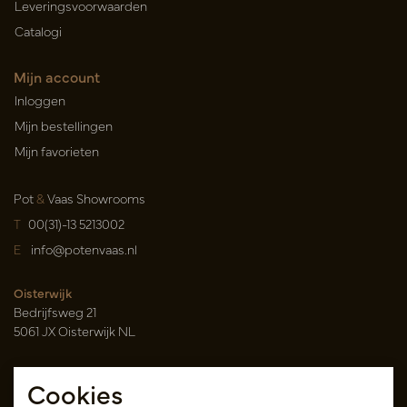
Leveringsvoorwaarden
Catalogi
Mijn account
Inloggen
Mijn bestellingen
Mijn favorieten
Pot
&
Vaas Showrooms
T
00(31)-13 5213002
E
info@potenvaas.nl
Oisterwijk
Bedrijfsweg 21
5061 JX Oisterwijk NL
Openingstijden
Cookies
Maandag t/m vrijdag 09.00-17.00 uur