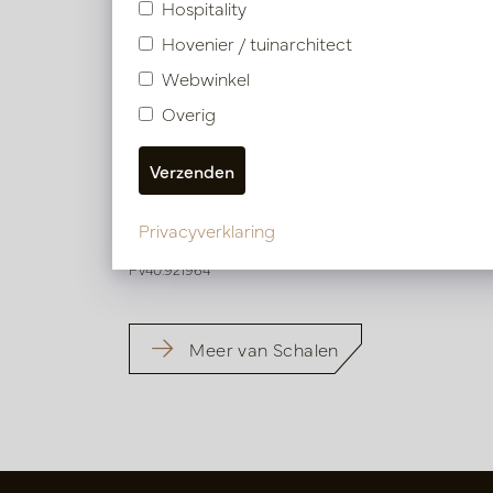
Hospitality
Hovenier / tuinarchitect
Webwinkel
Overig
Schuit ovaal Mother of pearl Zilver
L46 B20 H13
Privacyverklaring
Op voorraad
PV40.921964
Meer van Schalen