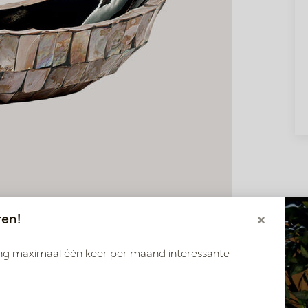
ren!
×
ang maximaal één keer per maand interessante
Bruin L46 B20 H13