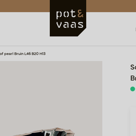
of pearl Bruin L46 B20 H13
S
B