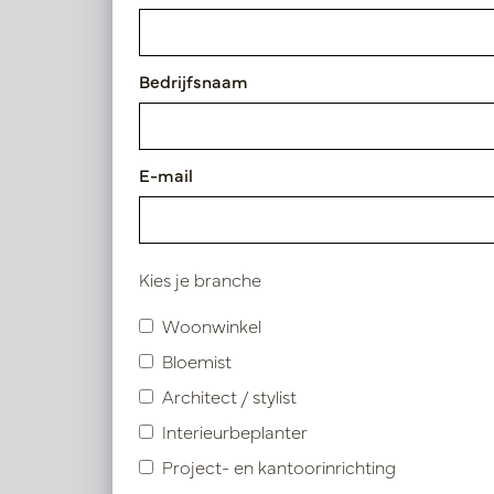
Artikelnummer: PV40.921103
Bedrijfsnaam
Symbolen index
Product specificaties
E-mail
Kies je branche
Vergelijkbare product
Woonwinkel
Bloemist
Architect / stylist
Interieurbeplanter
Project- en kantoorinrichting