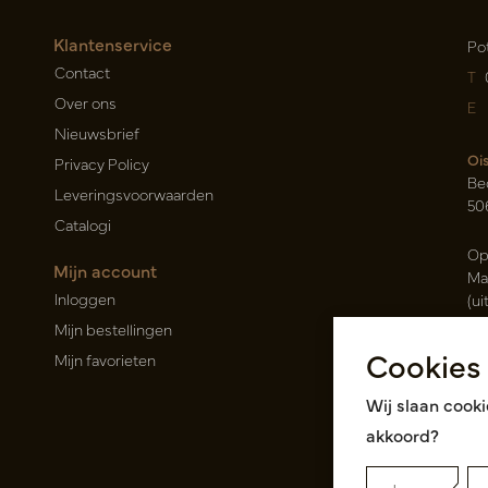
Klantenservice
Po
Contact
T
Over ons
E
Nieuwsbrief
Oi
Privacy Policy
Be
Leveringsvoorwaarden
50
Catalogi
Op
Mijn account
Ma
Inloggen
(ui
Mijn bestellingen
Ca
Cookies
Mijn favorieten
Ra
14
Wij slaan cooki
Roz
akkoord?