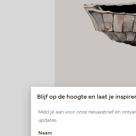
Blijf op de hoogte en laat je inspire
Meld je aan voor onze nieuwsbrief en ontv
updates.
Naam
Schuit ovaal Mother of pearl 