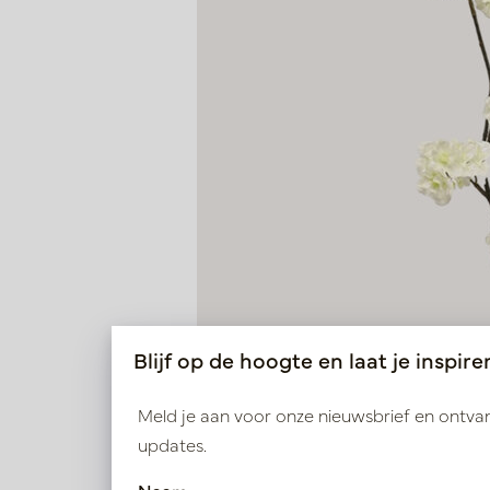
Blijf op de hoogte en laat je inspire
Meld je aan voor onze nieuwsbrief en ontv
updates.
Bloesem Tak Malaga Wit H84