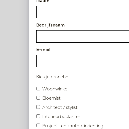
Naam
Artikelnummer: PV54.912430
Bedrijfsnaam
Symbolen index
Product specificaties
E-mail
Kies je branche
Vergelijkbare product
Woonwinkel
Bloemist
Architect / stylist
Interieurbeplanter
Project- en kantoorinrichting