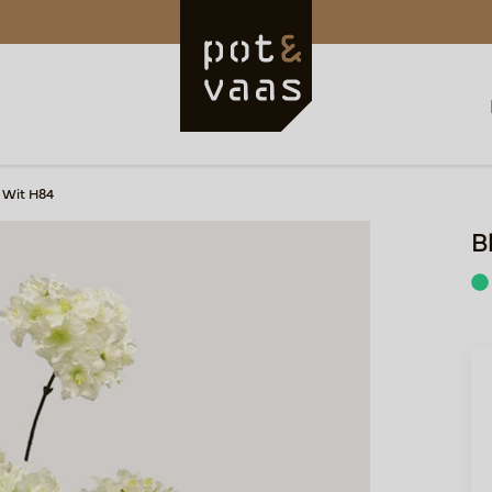
 Wit H84
B