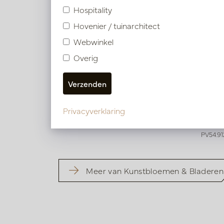
Hospitality
Hovenier / tuinarchitect
Webwinkel
Overig
Bloesem Tak Wit H126
Bloes
Op voorraad
Sne
Privacyverklaring
res
PV54.912400
PV54.91
Meer van Kunstbloemen & Bladeren