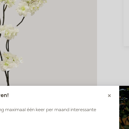
ren!
×
ang maximaal één keer per maand interessante