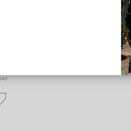
em Tak Roze H126
l weer op voorraad,
erveer nu
2407