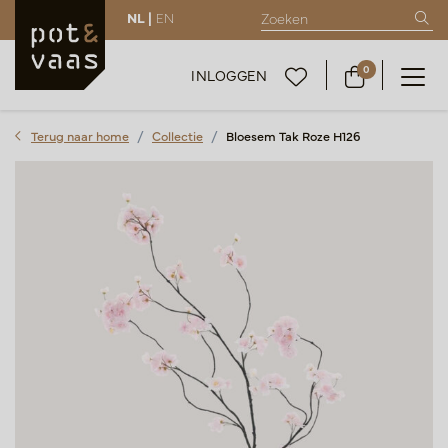
NL |
EN
0
INLOGGEN
Terug naar home
Collectie
Bloesem Tak Roze H126