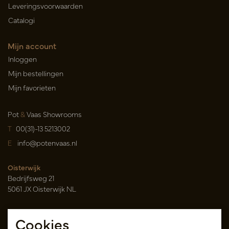
Leveringsvoorwaarden
Catalogi
Mijn account
Inloggen
Mijn bestellingen
Mijn favorieten
Pot
&
Vaas Showrooms
T
00(31)-13 5213002
E
info@potenvaas.nl
Oisterwijk
Bedrijfsweg 21
5061 JX Oisterwijk NL
Openingstijden
Cookies
Maandag t/m vrijdag 09.00-17.00 uur