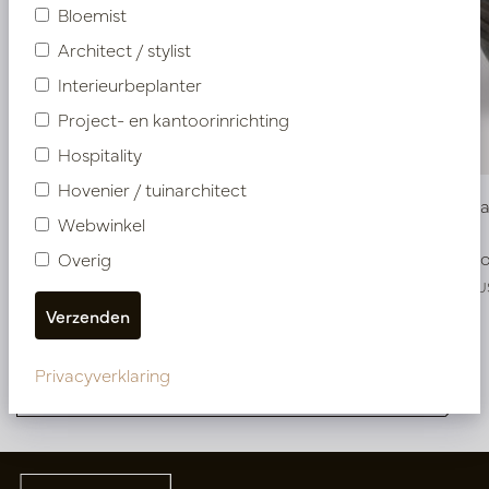
Bloemist
Architect / stylist
Interieurbeplanter
Project- en kantoorinrichting
Hospitality
Hovenier / tuinarchitect
Pot Roza Ovaal Koper L50 B20 H25
Bowl Roz
Webwinkel
Op voorraad
Op voo
Overig
PV22.022CUM
PV22.025CU
Meer van Pot & Vaas DESIGNER
Privacyverklaring
COLLECTIONS