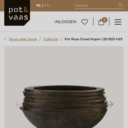
NL |
EN
0
INLOGGEN
Terug naar home
Collectie
Pot Roza Ovaal Koper L50 B20 H25