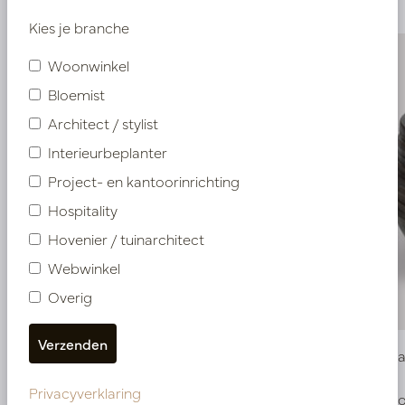
Kies je branche
Woonwinkel
Bloemist
Architect / stylist
Interieurbeplanter
Project- en kantoorinrichting
Hospitality
Hovenier / tuinarchitect
Webwinkel
Overig
Pot Roza Ovaal Koper L80 B32 H40
Bowl Roz
Privacyverklaring
Op voorraad
Op voo