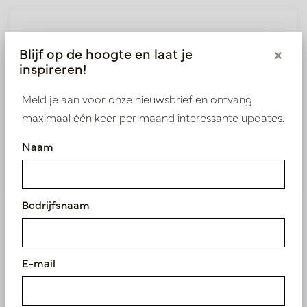
Wij leveren enkel B2B
Blijf op de hoogte en laat je
×
Log in als zakelijke klant om direct toegang te
inspireren!
krijgen tot onze exclusieve prijzen.
Meld je aan voor onze nieuwsbrief en ontvang
Bestaande klant? Log hier in
maximaal één keer per maand interessante updates.
Naam
Nieuw? Registreer hier
Bedrijfsnaam
Vergelijkbare
E-mail
producten