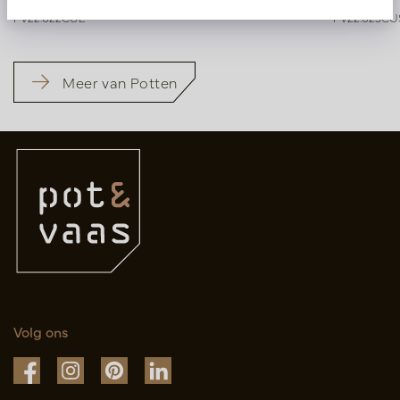
PV22.022CUL
PV22.025CU
Meer van Potten
Volg ons