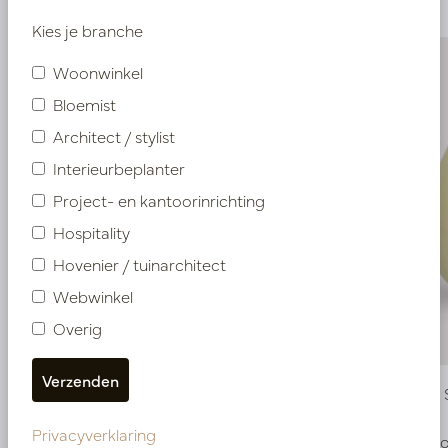
Kies je branche
Woonwinkel
Bloemist
Architect / stylist
Interieurbeplanter
Project- en kantoorinrichting
Hospitality
Hovenier / tuinarchitect
Webwinkel
Overig
Pot Koos Sand D38 H30
Pot Koos
Privacyverklaring
Op voorraad
Op voo