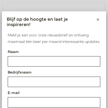
Wij leveren enkel B2B
Blijf op de hoogte en laat je
×
Log in als zakelijke klant om direct toegang te
inspireren!
krijgen tot onze exclusieve prijzen.
Meld je aan voor onze nieuwsbrief en ontvang
Bestaande klant? Log hier in
maximaal één keer per maand interessante updates.
Naam
Nieuw? Registreer hier
Bedrijfsnaam
Vergelijkbare
E-mail
producten