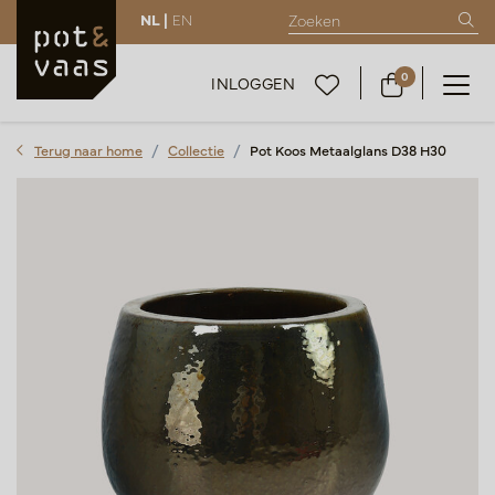
NL |
EN
0
INLOGGEN
Terug naar home
Collectie
Pot Koos Metaalglans D38 H30