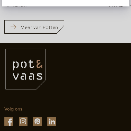
PV15.040SDS
PV15.040SD
Meer van Potten
Volg ons