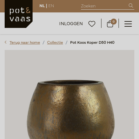
NL |
EN
0
INLOGGEN
Terug naar home
Collectie
Pot Koos Koper D50 H40