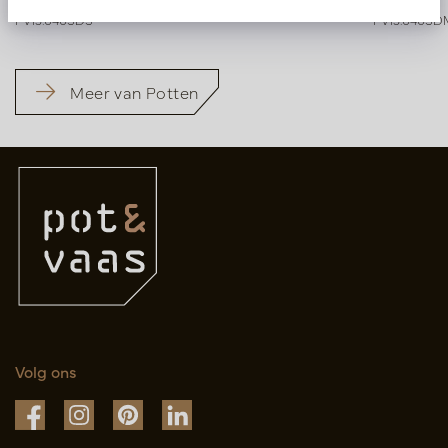
PV15.040SDS
PV15.040SD
Meer van Potten
Volg ons