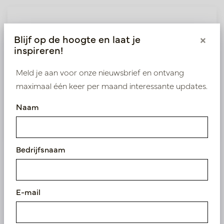
Wij leveren enkel B2B
Blijf op de hoogte en laat je
×
Log in als zakelijke klant om direct toegang te
inspireren!
krijgen tot onze exclusieve prijzen.
Meld je aan voor onze nieuwsbrief en ontvang
Bestaande klant? Log hier in
maximaal één keer per maand interessante updates.
Naam
Nieuw? Registreer hier
Bedrijfsnaam
Vergelijkbare
E-mail
producten