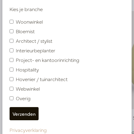
Kies je branche
Woonwinkel
Bloemist
Architect / stylist
Interieurbeplanter
Project- en kantoorinrichting
Hospitality
Hovenier / tuinarchitect
Webwinkel
Overig
Pot Koos Sand D38 H30
Pot Koos
Privacyverklaring
Op voorraad
Op voo