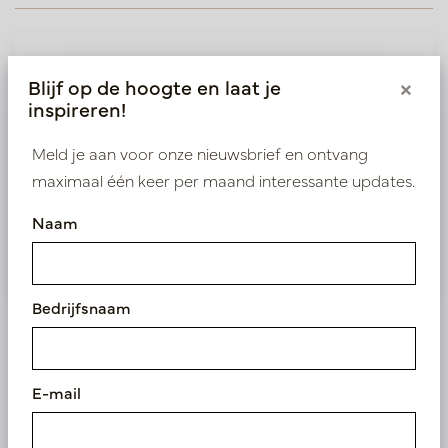
Wij leveren enkel B2B
Blijf op de hoogte en laat je
×
inspireren!
Log in als zakelijke klant om direct toegang te
krijgen tot onze exclusieve prijzen.
Meld je aan voor onze nieuwsbrief en ontvang
maximaal één keer per maand interessante updates.
Bestaande klant? Log hier in
Naam
Nieuw? Registreer hier
Bedrijfsnaam
E-mail
Vergelijkbare