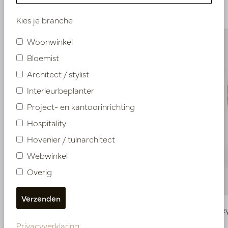
producten
Kies je branche
Woonwinkel
Bloemist
Architect / stylist
Interieurbeplanter
Project- en kantoorinrichting
Hospitality
Hovenier / tuinarchitect
Webwinkel
Overig
Pot Honey Crème D54 H65
Pot Hone
Privacyverklaring