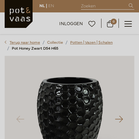
NL |
EN
0
INLOGGEN
Terug naar home
Collectie
Potten | Vazen | Schalen
Pot Honey Zwart D54 H65