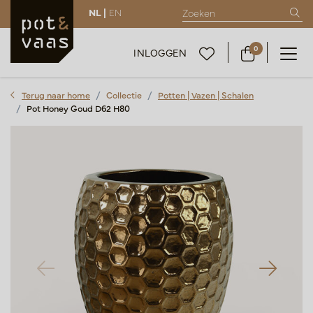
NL |
EN
0
INLOGGEN
Terug naar home
Collectie
Potten | Vazen | Schalen
Pot Honey Goud D62 H80