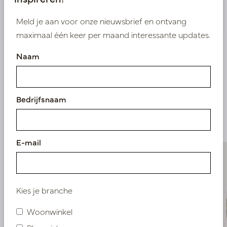
Nieuw? Registreer hier
Meld je aan voor onze nieuwsbrief en ontvang
maximaal één keer per maand interessante updates.
Naam
Vergelijkbare
Bedrijfsnaam
producten
E-mail
Kies je branche
Woonwinkel