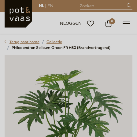
NL |
EN
0
INLOGGEN
Terug naar home
Collectie
Philodendron Selloum Groen FR H80 (Brandvertragend)