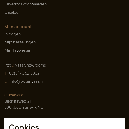
Leveringsvoorwaarden
Catalogi
Mijn account
Inloggen
Mijn bestellingen
Mijn favorieten
Pot
&
Vaas Showrooms
T
00(31)-13 5213002
E
info@potenvaas.nl
Oisterwijk
Bedrijfsweg 21
5061 JX Oisterwijk NL
Openingstijden
Cookies
Maandag t/m vrijdag 09.00-17.00 uur