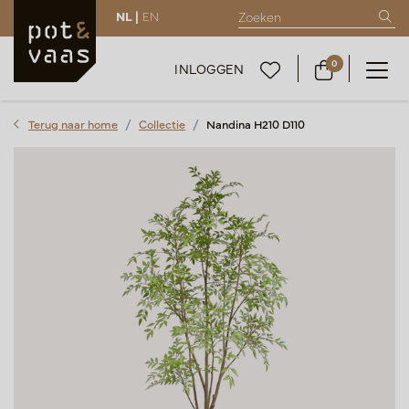
NL |
EN
0
INLOGGEN
Terug naar home
Collectie
Nandina H210 D110