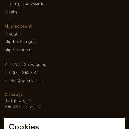
Leveringsvoorwaarden
Catalogi
Mijn account
Inloggen
Mijn bestellingen
Mijn favorieten
Pot
&
Vaas Showrooms
T
00(31)-13 5213002
E
info@potenvaas.nl
Oisterwijk
Bedrijfsweg 21
5061 JX Oisterwijk NL
Openingstijden
Cookies
Maandag t/m vrijdag 09.00-17.00 uur