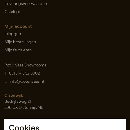
Leveringsvoorwaarden
Catalogi
Mijn account
Inloggen
Mijn bestellingen
Mijn favorieten
Pot
&
Vaas Showrooms
T
00(31)-13 5213002
E
info@potenvaas.nl
Oisterwijk
Bedrijfsweg 21
5061 JX Oisterwijk NL
Openingstijden
Cookies
Maandag t/m vrijdag 09.00-17.00 uur