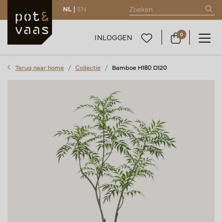
NL |
EN
0
INLOGGEN
Terug naar home
Collectie
Bamboe H180 D120