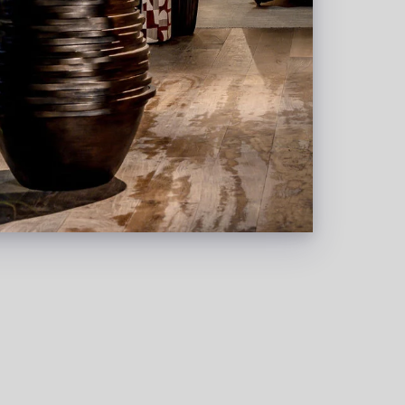
30
Bamboe Plant UV Groen H195 D80
Op voorraad
PV55.912680UV