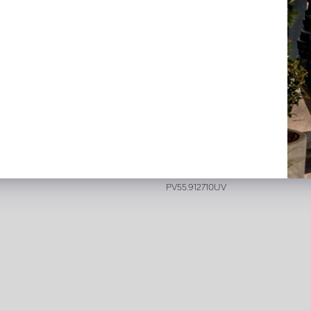
e Groen H180 D65
Bamboe Plant UV Groen H2
D90
 voorraad
Snel weer op voorraad,
reserveer nu
20018
PV55.912710UV