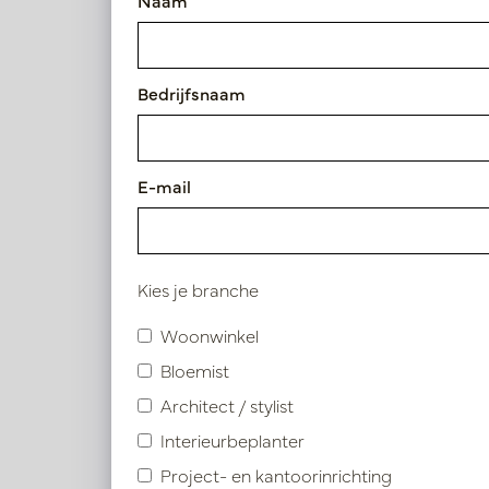
Naam
Artikelnummer: PV17.4120121
Bedrijfsnaam
Symbolen index
Product specificaties
E-mail
Kies je branche
Vergelijkbare product
Woonwinkel
Bloemist
Architect / stylist
Interieurbeplanter
Project- en kantoorinrichting