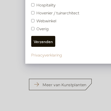
Hospitality
Hovenier / tuinarchitect
Webwinkel
Overig
Bamboe Groen H210 D85
Bambo
Op voorraad
Op
Privacyverklaring
PV17.4120021
PV17.41
Meer van Kunstplanten