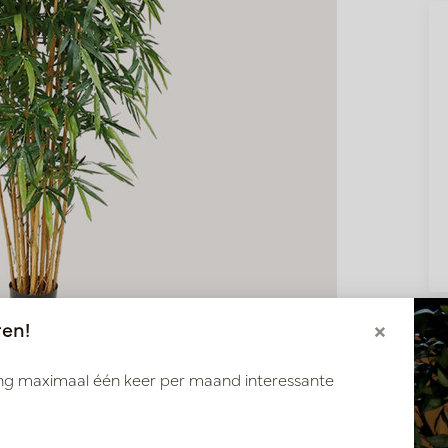
ren!
×
ang maximaal één keer per maand interessante
110