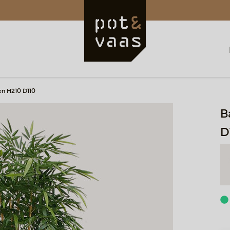
n H210 D110
B
D