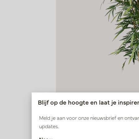
Blijf op de hoogte en laat je inspire
Meld je aan voor onze nieuwsbrief en ontv
updates.
Bamboe Deluxe Groen H210 D