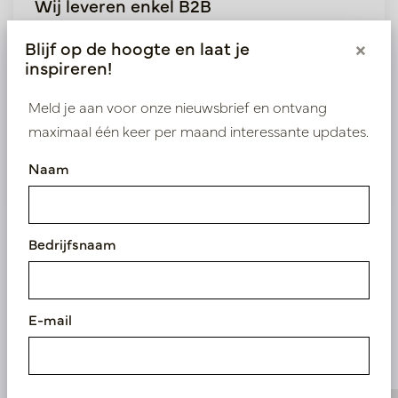
Wij leveren enkel B2B
Log in als zakelijke klant om direct toegang te
Blijf op de hoogte en laat je
×
krijgen tot onze exclusieve prijzen.
inspireren!
Meld je aan voor onze nieuwsbrief en ontvang
Bestaande klant? Log hier in
maximaal één keer per maand interessante updates.
Nieuw? Registreer hier
Naam
Bedrijfsnaam
Vergelijkbare
E-mail
producten