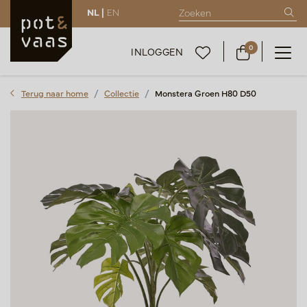
NL |
EN
0
INLOGGEN
Terug naar home
Collectie
Monstera Groen H80 D50