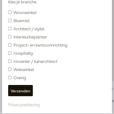
Kies je branche
Woonwinkel
Bloemist
Architect / stylist
Interieurbeplanter
Project- en kantoorinrichting
Hospitality
Hovenier / tuinarchitect
Webwinkel
Overig
Monstera Deluxe Groen H140 D95
Monstera 
Op voorraad
Snel w
Privacyverklaring
PV17.4151114
PV17.4151117