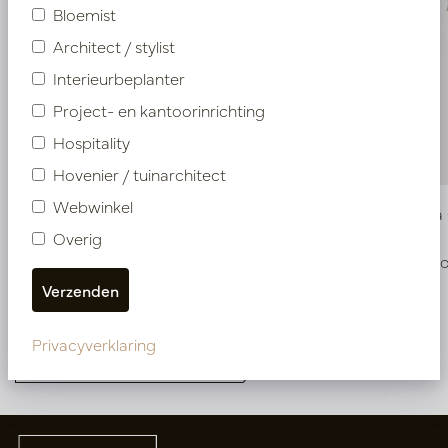
Bloemist
Architect / stylist
Interieurbeplanter
Project- en kantoorinrichting
Hospitality
Hovenier / tuinarchitect
Webwinkel
Monstera Groen H80 D50
Monstera
Overig
Op voorraad
Op voo
PV17.4151108
PV17.4151110
Privacyverklaring
Meer van Kunstplanten