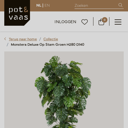
NL |
EN
0
INLOGGEN
Terug naar home
Collectie
Monstera Deluxe Op Stam Groen H280 D140