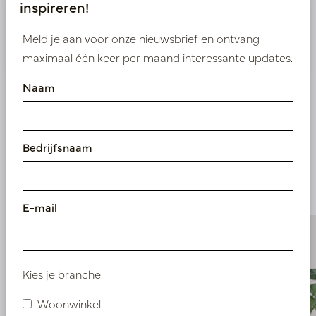
inspireren!
Nieuw? Registreer hier
Meld je aan voor onze nieuwsbrief en ontvang
maximaal één keer per maand interessante updates.
Naam
Vergelijkbare
Bedrijfsnaam
producten
E-mail
Kies je branche
Woonwinkel