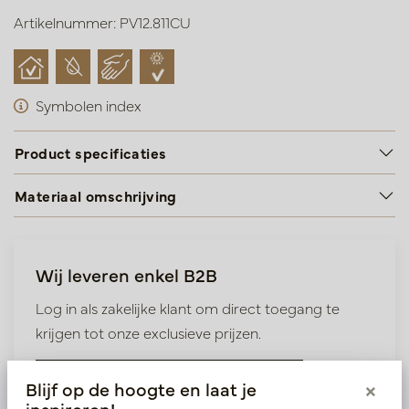
Artikelnummer: PV12.811CU
Symbolen index
Product specificaties
Materiaal omschrijving
Wij leveren enkel B2B
Log in als zakelijke klant om direct toegang te
krijgen tot onze exclusieve prijzen.
Bestaande klant? Log hier in
Blijf op de hoogte en laat je
×
inspireren!