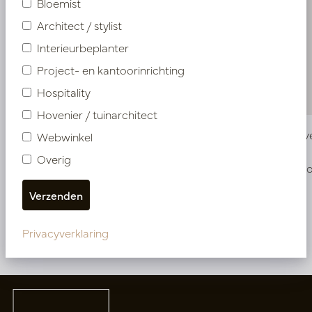
Bloemist
Architect / stylist
Interieurbeplanter
Project- en kantoorinrichting
Hospitality
Hovenier / tuinarchitect
Vaas Wave Bruin/Wit D15 H60
Vaas Wave
Webwinkel
Overig
Op voorraad
Op voo
PV12.812WB
PV12.811WB
Privacyverklaring
Meer van Vazen