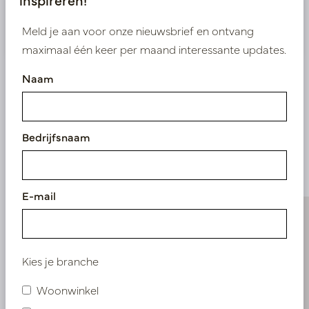
Nieuw? Registreer hier
Meld je aan voor onze nieuwsbrief en ontvang
maximaal één keer per maand interessante updates.
Naam
Vergelijkbare
Bedrijfsnaam
producten
E-mail
Kies je branche
Woonwinkel