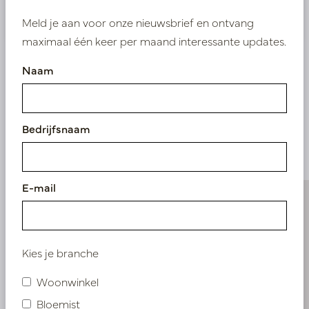
Nieuw? Registreer hier
Meld je aan voor onze nieuwsbrief en ontvang
maximaal één keer per maand interessante updates.
Naam
Vergelijkbare
Bedrijfsnaam
producten
E-mail
Kies je branche
Woonwinkel
Bloemist