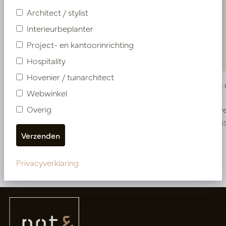
Architect / stylist
Interieurbeplanter
Project- en kantoorinrichting
Hospitality
Hovenier / tuinarchitect
Vaas Blos Crème D9 H12,5
Vaas Blos
Webwinkel
Overig
Op voorraad
Snel w
PV45.3263WS
PV45.3263G
Meer van Vazen
Privacyverklaring