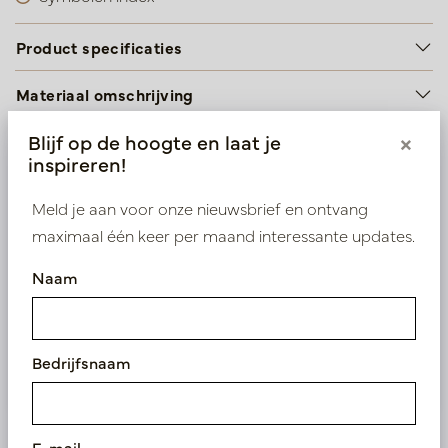
Product specificaties
Materiaal omschrijving
Blijf op de hoogte en laat je
×
inspireren!
Wij leveren enkel B2B
Meld je aan voor onze nieuwsbrief en ontvang
Log in als zakelijke klant om direct toegang te
maximaal één keer per maand interessante updates.
krijgen tot onze exclusieve prijzen.
Naam
Bestaande klant? Log hier in
Nieuw? Registreer hier
Bedrijfsnaam
E-mail