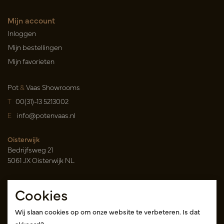
Mijn account
Inloggen
Mijn bestellingen
Mijn favorieten
Pot
&
Vaas Showrooms
T
00(31)-13 5213002
E
info@potenvaas.nl
Oisterwijk
Bedrijfsweg 21
5061 JX Oisterwijk NL
Openingstijden
Cookies
Maandag t/m vrijdag 09.00-17.00 uur
(uitsluitend op afspraak)
Wij slaan cookies op om onze website te verbeteren. Is dat