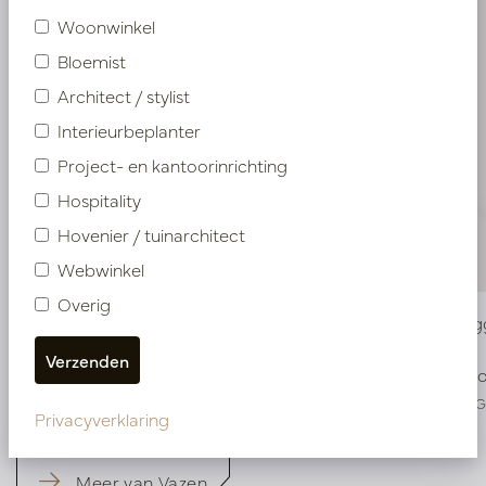
Woonwinkel
Bloemist
Architect / stylist
Interieurbeplanter
Project- en kantoorinrichting
Hospitality
Hovenier / tuinarchitect
Webwinkel
Overig
Vaas Twiggy Groen D23 H35,5
Vaas Twi
Op voorraad
Op voo
PV34.41236GR
PV34.41246
Privacyverklaring
Meer van Vazen