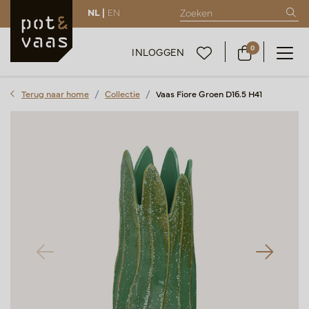
NL |
EN
0
INLOGGEN
Terug naar home
Collectie
Vaas Fiore Groen D16.5 H41