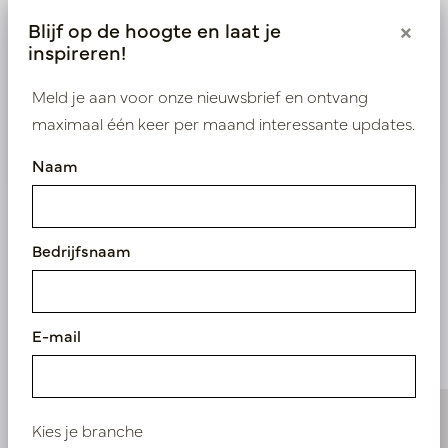
krijgen tot onze exclusieve prijzen.
Blijf op de hoogte en laat je
×
inspireren!
Bestaande klant? Log hier in
Meld je aan voor onze nieuwsbrief en ontvang
maximaal één keer per maand interessante updates.
Nieuw? Registreer hier
Naam
Bedrijfsnaam
Vergelijkbare
producten
E-mail
Kies je branche