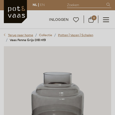
NL |
EN
0
INLOGGEN
Terug naar home
Collectie
Potten | Vazen | Schalen
Vaas Fenna Grijs D18 H19