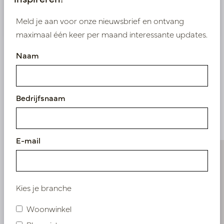
Nieuw? Registreer hier
Meld je aan voor onze nieuwsbrief en ontvang
maximaal één keer per maand interessante updates.
Naam
Vergelijkbare
Bedrijfsnaam
producten
E-mail
Kies je branche
Woonwinkel