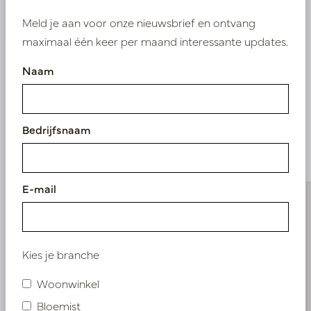
Nieuw? Registreer hier
Meld je aan voor onze nieuwsbrief en ontvang
maximaal één keer per maand interessante updates.
Naam
Vergelijkbare
Bedrijfsnaam
producten
E-mail
Kies je branche
Woonwinkel
Bloemist