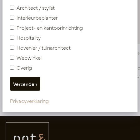
Architect / stylist
Interieurbeplanter
Project- en kantoorinrichting
Hospitality
Hovenier / tuinarchitect
Vaas Ela Koper D8 H40
Vaas Ela 
Webwinkel
Overig
Op voorraad
Op voo
PV34.12340CU
PV34.12350
Meer van Vazen
Privacyverklaring