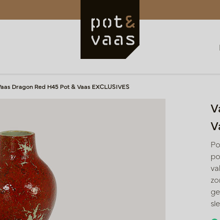
Vaas Dragon Red H45 Pot & Vaas EXCLUSIVES
V
V
Po
po
va
zo
ge
sl