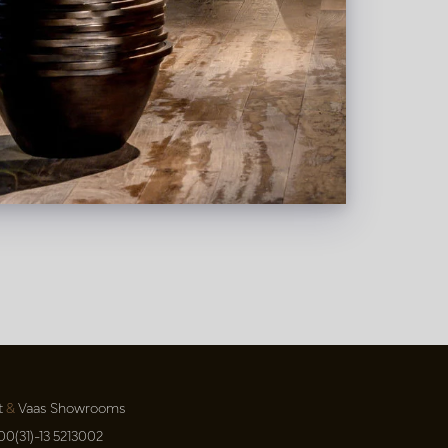
t
&
Vaas Showrooms
00(31)-13 5213002