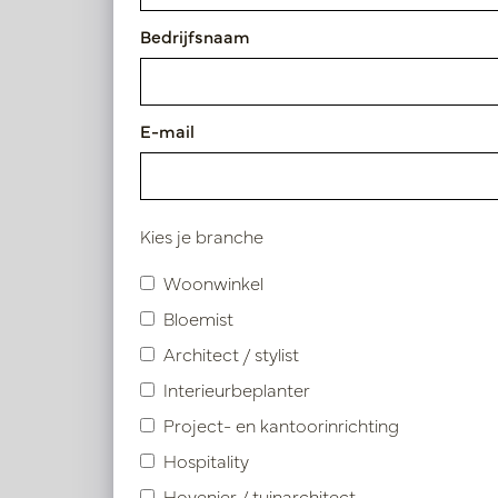
Vaas Dragon Red H45 Pot & 
Bedrijfsnaam
Artikelnummer: PV42.021R
E-mail
Vergelijkbare product
Kies je branche
Woonwinkel
Bloemist
Architect / stylist
Interieurbeplanter
Project- en kantoorinrichting
Hospitality
Hovenier / tuinarchitect