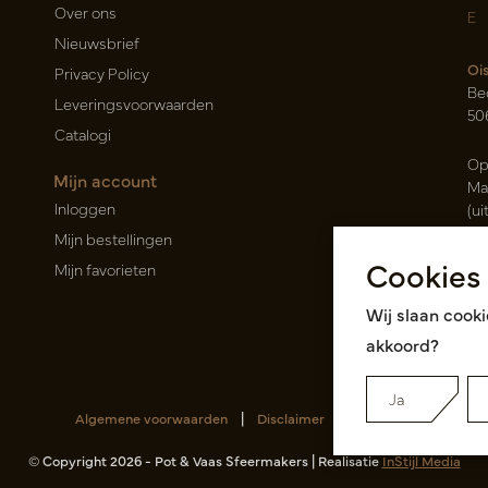
Over ons
E
Nieuwsbrief
Oi
Privacy Policy
Be
Leveringsvoorwaarden
50
Catalogi
Op
Mijn account
Ma
Inloggen
(ui
Mijn bestellingen
Ca
Cookies
Mijn favorieten
Ra
14
Wij slaan cooki
Roz
akkoord?
Ja
Algemene voorwaarden
|
Disclaimer
|
RSS Feed
© Copyright 2026 - Pot & Vaas Sfeermakers | Realisatie
InStijl Media