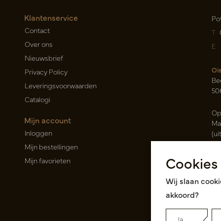
Klantenservice
Po
Contact
T
Over ons
E
Nieuwsbrief
Oi
Privacy Policy
Be
Leveringsvoorwaarden
50
Catalogi
Op
Mijn account
Ma
Inloggen
(ui
Mijn bestellingen
Ca
Cookies
Mijn favorieten
Ra
14
Wij slaan cooki
Roz
akkoord?
Ja