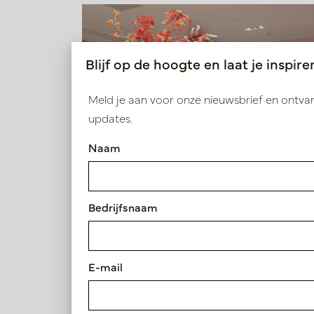
Blijf op de hoogte en laat je inspire
Meld je aan voor onze nieuwsbrief en ontv
updates.
Naam
Bedrijfsnaam
Vaas Belly Parelmoer Zwart D
E-mail
Artikelnummer: PV12.226BP