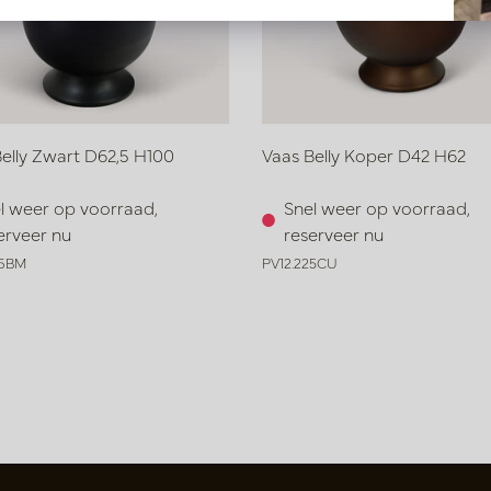
elly Zwart D62,5 H100
Vaas Belly Koper D42 H62
l weer op voorraad,
Snel weer op voorraad,
erveer nu
reserveer nu
26BM
PV12.225CU