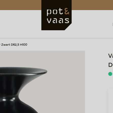
r Zwart D62,5 H100
V
D