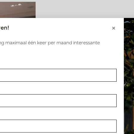
ren!
×
ang maximaal één keer per maand interessante
62,5 H100