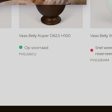
Vaas Belly Koper D62,5 H100
Vaas Belly 
Op voorraad
Snel wee
reservee
PV12.226CU
PV12.226WM