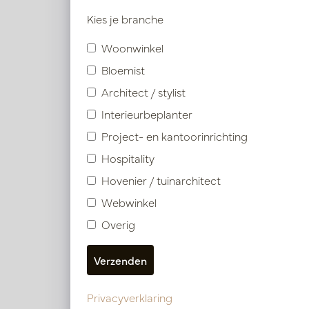
Symbolen ind
Kies je branche
Woonwinkel
Product specificaties
Bloemist
Materiaal omschrijving
Architect / stylist
Interieurbeplanter
Project- en kantoorinrichting
Hospitality
Vergelijkbare product
Hovenier / tuinarchitect
Webwinkel
Overig
Privacyverklaring