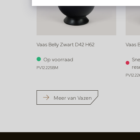
Vaas Belly Zwart D42 H62
Vaas B
Op voorraad
Sne
res
PV12.225BM
PV12.2
Meer van Vazen