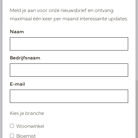
Nieuw? Registreer hier
Meld je aan voor onze nieuwsbrief en ontvang
maximaal één keer per maand interessante updates.
Naam
Vergelijkbare
Bedrijfsnaam
producten
E-mail
Kies je branche
Woonwinkel
Bloemist