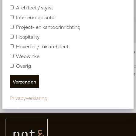
Architect / stylist
Interieurbeplanter
Project- en kantoorinrichting
Hospitality
Hovenier / tuinarchitect
Vaas Bella Wit Mat D20 H110
Vaas Bell
Webwinkel
Overig
Op voorraad
Op voo
PV12.107WM
PV12.108WM
Meer van NEW IN
Privacyverklaring