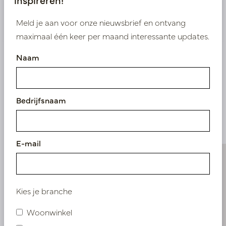
Nieuw? Registreer hier
Meld je aan voor onze nieuwsbrief en ontvang
maximaal één keer per maand interessante updates.
Naam
Vergelijkbare
Bedrijfsnaam
producten
E-mail
Kies je branche
Woonwinkel