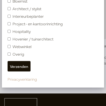
Bloemist
Architect / stylist
Interieurbeplanter
Project- en kantoorinrichting
Hospitality
Hovenier / tuinarchitect
Vaas Alma High Bruin S D18 H108
Vaas Alma
Webwinkel
Overig
Op voorraad
Op voo
PV47.42553BL
PV47.42552B
Privacyverklaring
Meer van Vazen