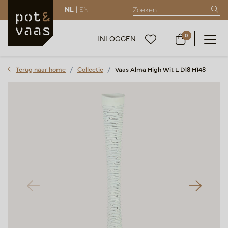
NL |
EN
0
INLOGGEN
Terug naar home
Collectie
Vaas Alma High Wit L D18 H148