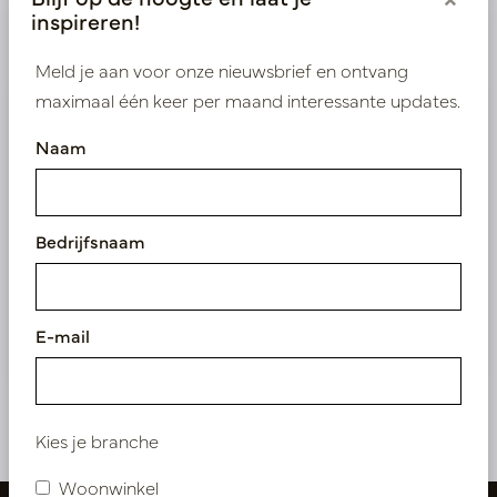
inspireren!
Product specificaties
Meld je aan voor onze nieuwsbrief en ontvang
maximaal één keer per maand interessante updates.
Wij leveren enkel B2B
Naam
Log in als zakelijke klant om direct toegang te
krijgen tot onze exclusieve prijzen.
Bedrijfsnaam
Bestaande klant? Log hier in
Nieuw? Registreer hier
E-mail
Kies je branche
Woonwinkel