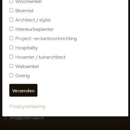
Woonwinkel
Contact
Bloemist
Over ons
Architect / stylist
Nieuwsbrief
Interieurbeplanter
Privacy Policy
Project- en kantoorinrichting
Leveringsvoorwaarden
Hospitality
Catalogi
Hovenier / tuinarchitect
Mijn account
Webwinkel
Inloggen
Overig
Mijn bestellingen
Mijn favorieten
Pot
&
Vaas Showrooms
Privacyverklaring
T
00(31)-13 5213002
E
info@potenvaas.nl