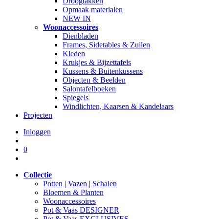
Droogtakken
Opmaak materialen
NEW IN
Woonaccessoires
Dienbladen
Frames, Sidetables & Zuilen
Kleden
Krukjes & Bijzettafels
Kussens & Buitenkussens
Objecten & Beelden
Salontafelboeken
Spiegels
Windlichten, Kaarsen & Kandelaars
Projecten
Inloggen
0
Collectie
Potten | Vazen | Schalen
Bloemen & Planten
Woonaccessoires
Pot & Vaas DESIGNER
Pot & Vaas EXCLUSIVES