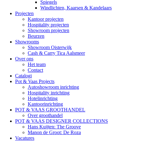
Spiegels
Windlichten, Kaarsen & Kandelaars
Projecten
Kantoor projecten
Hospitality projecten
Showroom projecten
Beurzen
Showrooms
Showroom Oisterwijk
Cash & Carry Tica Aalsmeer
Over ons
Het team
Contact
Catalogi
Pot & Vaas Projects
Autoshowroom inrichting
Hospitality inrichting
Hotelinrichting
Kantoorinrichting
POT & VAAS GROOTHANDEL
Over groothandel
POT & VAAS DESIGNER COLLECTIONS
Hans Kuijten: The Groove
Manon de Groot: De Roza
Vacatures