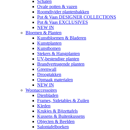
Schalen
Ovale potten & vazen
Roomdivider plantenbakken
Pot & Vaas DESIGNER COLLECTIONS
Pot & Vaas EXCLUSIVES
NEW IN
Bloemen & Planten
Kunstbloemen & Bladeren
Kunstplanten
Kunstbomen
Stekers & Hangplanten
UV-bestendige planten
Brandvertragende planten
Greenwall
Droogtakken
Opmaak materialen
NEW IN
Woonaccessoires
Dienbladen
Frames, Sidetables & Zuilen
Kleden
Krukjes & Bijzettafels
Kussens & Buitenkussens
Objecten & Beelden
Salontafelboeken