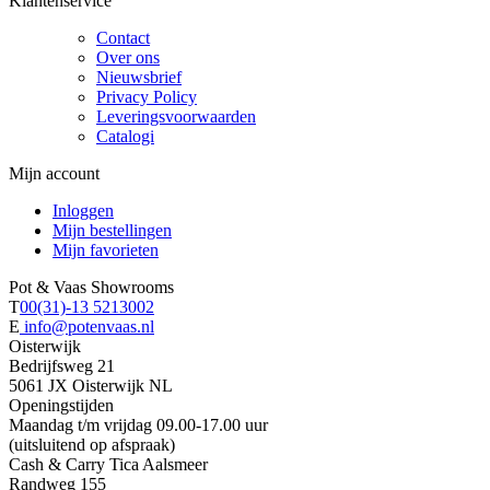
Klantenservice
Contact
Over ons
Nieuwsbrief
Privacy Policy
Leveringsvoorwaarden
Catalogi
Mijn account
Inloggen
Mijn bestellingen
Mijn favorieten
Pot
&
Vaas Showrooms
T
00(31)-13 5213002
E
info@potenvaas.nl
Oisterwijk
Bedrijfsweg 21
5061 JX Oisterwijk NL
Openingstijden
Maandag t/m vrijdag 09.00-17.00 uur
(uitsluitend op afspraak)
Cash & Carry Tica Aalsmeer
Randweg 155