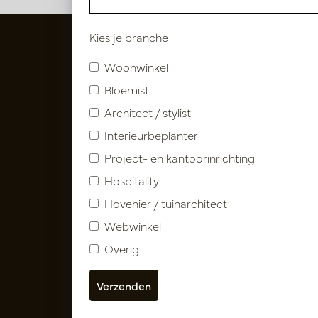
Kies je branche
Woonwinkel
Bloemist
Architect / stylist
Interieurbeplanter
Project- en kantoorinrichting
Hospitality
Volg ons
Hovenier / tuinarchitect
Webwinkel
Overig
Nieuwsbrief
Abonneer