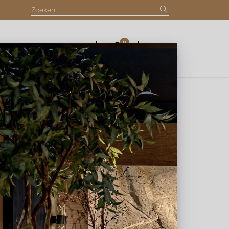
0
INLOGGEN
tia
Lijst