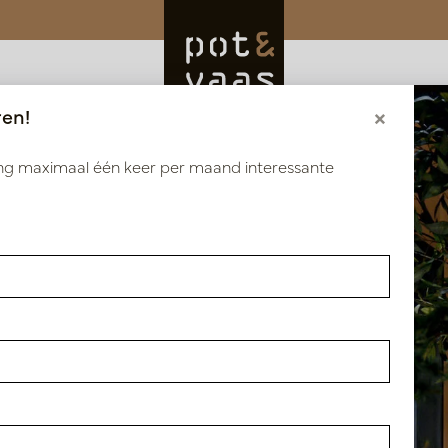
ren!
×
ang maximaal één keer per maand interessante
oducten getagd met ken
ducten
producten gevonden!