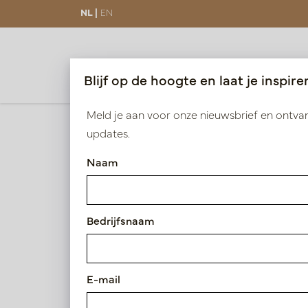
NL |
EN
COLLECTIE
PROJECTEN
Blijf op de hoogte en laat je inspire
Meld je aan voor onze nieuwsbrief en ontv
Terug naar home
kentia
updates.
Pr
Categorieën
Naam
Collectie
0 pro
Bedrijfsnaam
Geen 
E-mail